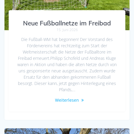
Neue Fußballnetze im Freibad
15. Juni 2026
Die Fußball-WM hat begonnen! Der Vorstand des
Fördervereins hat rechtzeitig zum Start der
Weltmeisterschaft die Netze der Fußballtore im
Freibad erneuert.Philipp Schofeld und Andreas Kluge
waren in Aktion und haben die alten Netze durch von
uns gesponserte neue ausgetauscht. Zudem wurde
Ersatz für den abhanden gekommenen Fußball
besorgt. Dieser kann, jetzt gegen Hinterlegung eines
Pfands,…
Weiterlesen