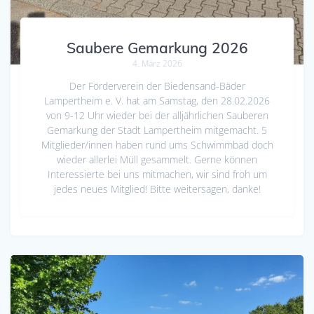
Saubere Gemarkung 2026
4. März 2026
Der Förderverein der Biedensand-Bäder
Lampertheim e. V. hat am Samstag, den 28.02.2026
von 9-12 Uhr wieder bei der alljährlichen Sauberen
Gemarkung der Stadt Lampertheim mitgemacht. 5
Mitglieder/innen haben rund ums Schwimmbad doch
wieder allerlei Müll gesammelt. Gerne können
Interessierte bei uns mitmachen, wir sind froh um
jedes neues Mitglied! Bitte weitersagen, danke!