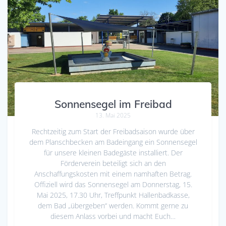
Sonnensegel im Freibad
13. Mai 2025
Rechtzeitig zum Start der Freibadsaison wurde über
dem Planschbecken am Badeingang ein Sonnensegel
für unsere kleinen Badegäste installiert. Der
Förderverein beteiligt sich an den
Anschaffungskosten mit einem namhaften Betrag.
Offiziell wird das Sonnensegel am Donnerstag, 15.
Mai 2025, 17.30 Uhr, Treffpunkt Hallenbadkasse,
dem Bad „übergeben“ werden. Kommt gerne zu
diesem Anlass vorbei und macht Euch…