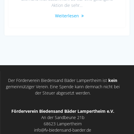
Aktion die sehr…
Weiterlesen
Der Förderverein Biedensand Bäder Lampertheim ist
kein
gemeinnütziger Verein. Eine Spende kann demnach nicht bei
der Steuer abgesetzt werden.
Förderverein Biedensand Bäder Lampertheim e.V.
An der Sandbeune 21b
68623 Lampertheim
info@fv-biedensand-baeder.de